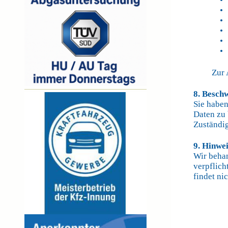
• A
• B
• L
• E
• D
• Wi
Zur 
8. Besch
Sie haben
Daten zu
Zuständig
9. Hinwe
Wir behan
verpflich
findet nic