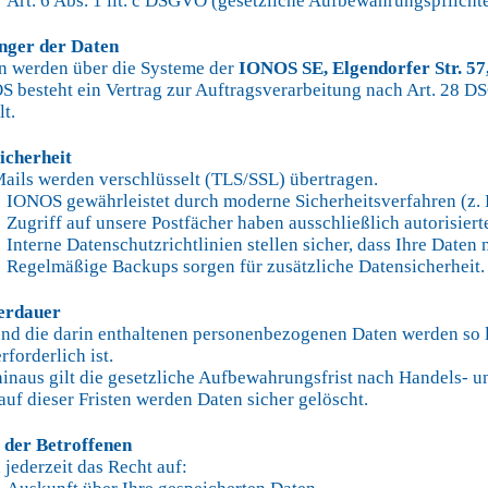
t. 6 Abs. 1 lit. c DSGVO (gesetzliche Aufbewahrungspflicht
nger der Daten
n werden über die Systeme der
IONOS SE, Elgendorfer Str. 5
 besteht ein Vertrag zur Auftragsverarbeitung nach Art. 28 D
lt.
icherheit
Mails werden verschlüsselt (TLS/SSL) übertragen.
NOS gewährleistet durch moderne Sicherheitsverfahren (z. B.
griff auf unsere Postfächer haben ausschließlich autorisierte
terne Datenschutzrichtlinien stellen sicher, dass Ihre Daten
gelmäßige Backups sorgen für zusätzliche Datensicherheit.
herdauer
nd die darin enthaltenen personenbezogenen Daten werden so la
rforderlich ist.
inaus gilt die gesetzliche Aufbewahrungsfrist nach Handels- und
uf dieser Fristen werden Daten sicher gelöscht.
e der Betroffenen
 jederzeit das Recht auf: