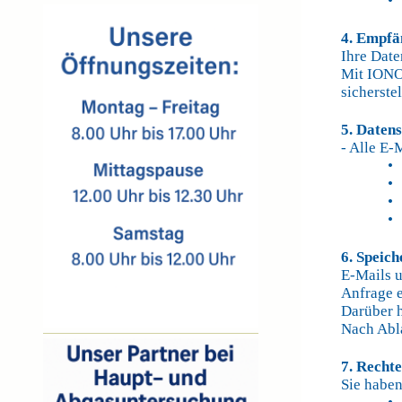
• Ar
4. Empfä
Ihre Date
Mit IONOS
sicherstel
5. Datens
- Alle E-
• IO
• Zu
• In
• Re
6. Speic
E-Mails u
Anfrage e
Darüber h
Nach Abla
7. Recht
Sie haben