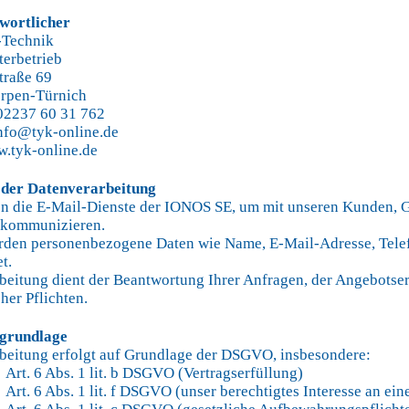
twortlicher
Technik
erbetrieb
traße 69
rpen-Türnich
 02237 60 31 762
info@tyk-online.de
.tyk-online.de
 der Datenverarbeitung
n die E-Mail-Dienste der IONOS SE, um mit unseren Kunden, G
u kommunizieren.
rden personenbezogene Daten wie Name, E-Mail-Adresse, Telef
t.
beitung dient der Beantwortung Ihrer Anfragen, der Angebotser
cher Pflichten.
sgrundlage
beitung erfolgt auf Grundlage der DSGVO, insbesondere:
t. 6 Abs. 1 lit. b DSGVO (Vertragserfüllung)
t. 6 Abs. 1 lit. f DSGVO (unser berechtigtes Interesse an ein