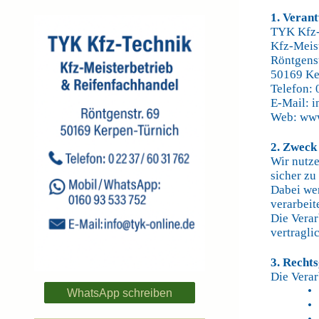
1. Veran
TYK Kfz-
Kfz-Meist
Röntgens
50169 Ke
Telefon:
E-Mail: 
Web: www
2. Zweck
Wir nutze
sicher z
Dabei we
verarbeite
Die Verar
vertragli
3. Recht
Die Verar
• Ar
WhatsApp schreiben
• Ar