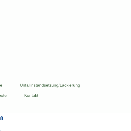
ge
Unfallinstandsetzung/Lackierung
bote
Kontakt
m
k