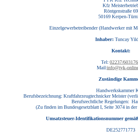
Kfz Meisterbetrie
Röntgenstraße 69
50169 Kerpen-Türn
Einzelgewerbetreibender (Handwerker mit Mei
Inhaber:
Tuncay Yild
Kontakt:
Tel:
02237/60317
Mail:
info@tyk-onlin
Zuständige Kamm
Handwerkskammer K
Berufsbezeichnung: Kraftfahrzeugtechnicker Meister (verl
Berufsrechtliche Regelungen: H
(Zu finden im Bundesgesetzblatt I, Seite 3074 in d
Umsatzsteuer-Identifikationsnummer gemäß 
DE252771773