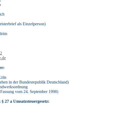
b
ich
sterbrief als Einzelperson)
irim
62
e.de
er:
öln
iehen in der Bundesrepublik Deutschland)
andwerksordnung
er Fassung vom 24. September 1998)
§ 27 a Umsatzsteuergesetz: